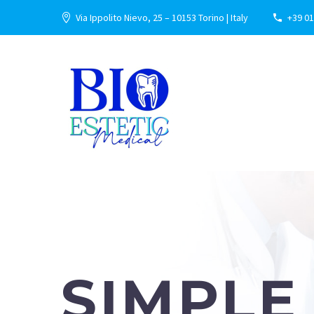
Via Ippolito Nievo, 25 – 10153 Torino | Italy
+39 01
SIMPLE