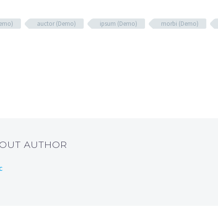
Demo)
auctor (Demo)
ipsum (Demo)
morbi (Demo)
BOUT AUTHOR
c