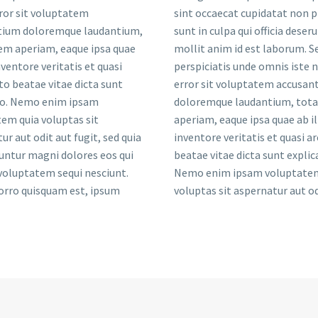
ror sit voluptatem
sint occaecat cupidatat non p
tium doloremque laudantium,
sunt in culpa qui officia deser
em aperiam, eaque ipsa quae
mollit anim id est laborum. S
nventore veritatis et quasi
perspiciatis unde omnis iste 
to beatae vitae dicta sunt
error sit voluptatem accusan
bo. Nemo enim ipsam
doloremque laudantium, tot
em quia voluptas sit
aperiam, eaque ipsa quae ab il
ur aut odit aut fugit, sed quia
inventore veritatis et quasi a
ntur magni dolores eos qui
beatae vitae dicta sunt explic
voluptatem sequi nesciunt.
Nemo enim ipsam voluptatem
orro quisquam est, ipsum
voluptas sit aspernatur aut od