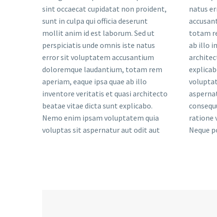
sint occaecat cupidatat non proident,
natus er
sunt in culpa qui officia deserunt
accusan
mollit anim id est laborum. Sed ut
totam r
perspiciatis unde omnis iste natus
ab illo i
error sit voluptatem accusantium
architec
doloremque laudantium, totam rem
explica
aperiam, eaque ipsa quae ab illo
voluptat
inventore veritatis et quasi architecto
aspernat
beatae vitae dicta sunt explicabo.
consequu
Nemo enim ipsam voluptatem quia
ratione 
voluptas sit aspernatur aut odit aut
Neque p