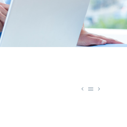


