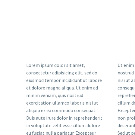
Lorem ipsum dolor sit amet,
Ut enim 
consectetur adipisicing elit, sed do
nostrud 
eiusmod tempor incididunt ut labore
nisi ut 
et dolore magna aliqua. Ut enim ad
consequa
minim veniam, quis nostrud
reprehen
exercitation ullamco laboris nisi ut
cillum d
aliquip ex ea commodo consequat.
Excepteu
Duis aute irure dolor in reprehenderit
non proid
in voluptate velit esse cillum dolore
deserunt
eu fugiat nulla pariatur. Excepteur
Sed ut p