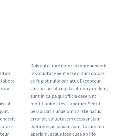
Duis aute irure dolor in reprehenderit
sed do
in voluptate velit esse cillum dolore
 labore
eu fugiat nulla pariatur. Excepteur
im ad
sint occaecat cupidatat non proident,
sunt in culpa qui officia deserunt
isi ut
mollit anim id est laborum. Sed ut
quat.
perspiciatis unde omnis iste natus
henderit
error sit voluptatem accusantium
 dolore
doloremque laudantium, totam rem
pteur
aperiam, eaque ipsa quae ab illo