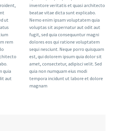
roident,
inventore veritatis et quasi architecto
unt
beatae vitae dicta sunt explicabo.
ed ut
Nemo enim ipsam voluptatem quia
natus
voluptas sit aspernatur aut odit aut
tium
fugit, sed quia consequuntur magni
am rem
dolores eos qui ratione voluptatem
lo
sequi nesciunt. Neque porro quisquam
rchitecto
est, qui dolorem ipsum quia dolor sit
abo.
amet, consectetur, adipisci velit. Sed
 quia
quia non numquam eius modi
it aut
tempora incidunt ut labore et dolore
magnam