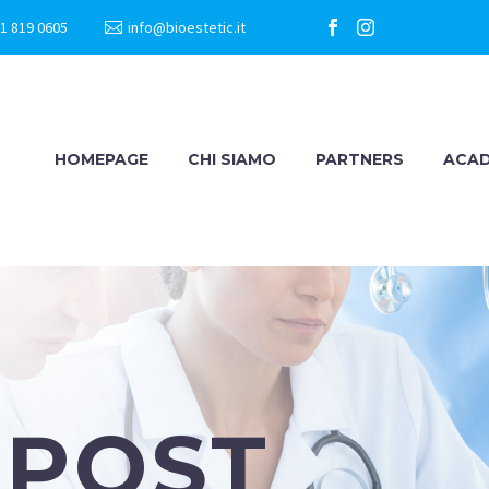
1 819 0605
info@bioestetic.it
HOMEPAGE
CHI SIAMO
PARTNERS
ACA
 POST