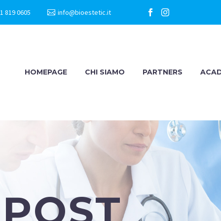
1 819 0605
info@bioestetic.it
HOMEPAGE
CHI SIAMO
PARTNERS
ACA
 POST