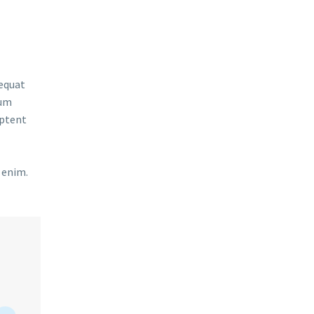
sequat
sum
aptent
 enim.