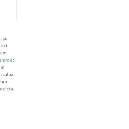
 qui
isci
orem
 enim ad
 in
n culpa
tium
e dicta