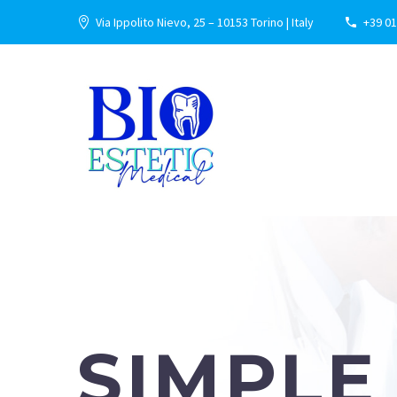
Via Ippolito Nievo, 25 – 10153 Torino | Italy
+39 01
SIMPLE