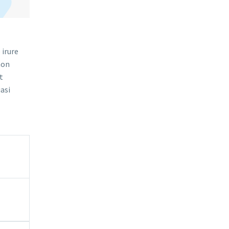

 irure
non
t
asi