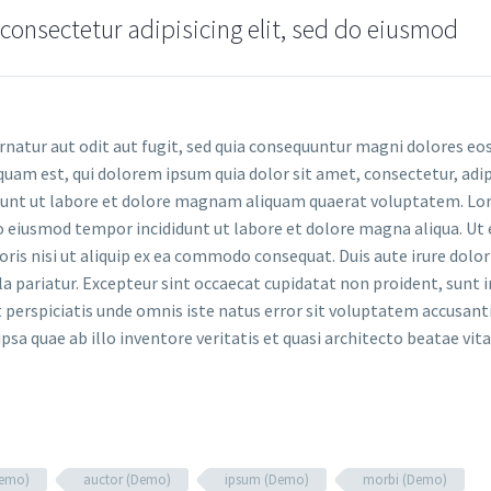
consectetur adipisicing elit, sed do eiusmod
atur aut odit aut fugit, sed quia consequuntur magni dolores eos
uam est, qui dolorem ipsum quia dolor sit amet, consectetur, adip
idunt ut labore et dolore magnam aliquam quaerat voluptatem. L
do eiusmod tempor incididunt ut labore et dolore magna aliqua. Ut
is nisi ut aliquip ex ea commodo consequat. Duis aute irure dolor
la pariatur. Excepteur sint occaecat cupidatat non proident, sunt i
ut perspiciatis unde omnis iste natus error sit voluptatem accusan
 quae ab illo inventore veritatis et quasi architecto beatae vita
Demo)
auctor (Demo)
ipsum (Demo)
morbi (Demo)