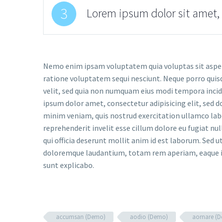
3
Lorem ipsum dolor sit amet, 
Nemo enim ipsam voluptatem quia voluptas sit aspern
ratione voluptatem sequi nesciunt. Neque porro quisq
velit, sed quia non numquam eius modi tempora inc
ipsum dolor amet, consectetur adipisicing elit, sed 
minim veniam, quis nostrud exercitation ullamco labor
reprehenderit invelit esse cillum dolore eu fugiat nul
qui officia deserunt mollit anim id est laborum. Sed 
doloremque laudantium, totam rem aperiam, eaque ipsa
sunt explicabo.
accumsan (Demo)
aodio (Demo)
aornare (