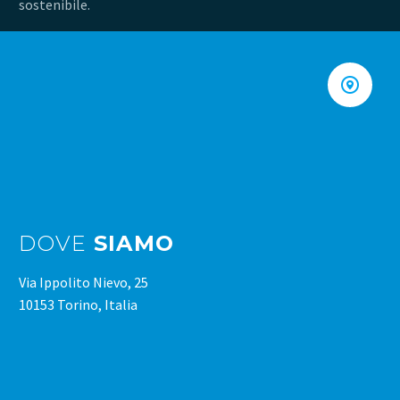
sostenibile.


DOVE
SIAMO
Via Ippolito Nievo, 25
10153 Torino, Italia