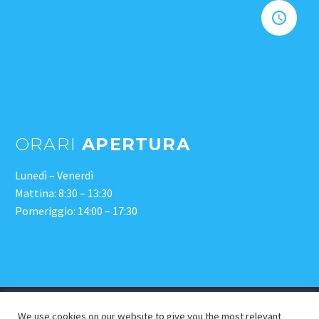


ORARI
APERTURA
Lunedì – Venerdì
Mattina: 8:30 – 13:30
Pomeriggio: 14:00 – 17:30
We use cookies on our website to give you the most relevant